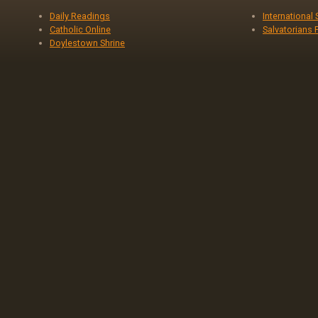
Daily Readings
International
Catholic Online
Salvatorians 
Doylestown Shrine