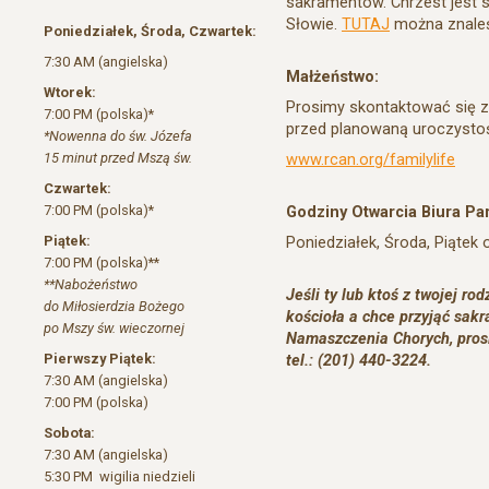
sakramentów. Chrzest jest
Słowie.
TUTAJ
można znaleś
Poniedziałek, Środa, Czwartek:
7:30 AM (angielska)
Małżeństwo:
Wtorek:
Prosimy skontaktować się z
7:00 PM (polska)*
przed planowaną uroczystoś
*Nowenna do św. Józefa
15 minut przed Mszą św.
www.rcan.org/familylife
Czwartek:
7:00 PM (polska)*
Godziny Otwarcia Biura Par
Piątek:
Poniedziałek, Środa, Piątek
7:00 PM (polska)**
**Nabożeństwo
Jeśli ty lub ktoś z twojej rod
do Miłosierdzia Bożego
kościoła a chce przyjąć sakr
po Mszy św. wieczornej
Namaszczenia Chorych, pros
Pierwszy Piątek:
tel.: (201) 440-3224.
7:30 AM (angielska)
7:00 PM (polska)
Sobota:
7:30 AM (angielska)
5:30 PM wigilia niedzieli