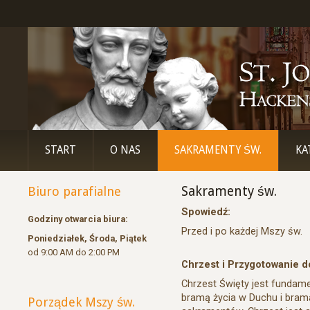
START
O NAS
SAKRAMENTY ŚW.
KA
Sakramenty św.
Biuro parafialne
Spowiedź:
Godziny otwarcia biura:
Przed i po każdej Mszy św.
Poniedziałek, Środa, Piątek
od 9:00 AM do 2:00 PM
Chrzest i Przygotowanie d
Chrzest Święty jest fundame
bramą życia w Duchu i bram
Porządek Mszy św.