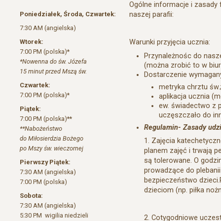
Ogólne informacje i zasady 
Poniedziałek, Środa, Czwartek:
naszej parafii:
7:30 AM (angielska)
Wtorek:
Warunki przyjęcia ucznia:
7:00 PM (polska)*
Przynależnośc do naszej
*Nowenna do św. Józefa
(można zrobić to w biur
15 minut przed Mszą św.
Dostarczenie wymagan
Czwartek:
metryka chrztu św.
7:00 PM (polska)*
aplikacja ucznia 
ew. świadectwo z po
Piątek:
uczęszczało do inn
7:00 PM (polska)**
Regulamin- Zasady udzia
**Nabożeństwo
do Miłosierdzia Bożego
1. Zajęcia katechetyczn
po Mszy św. wieczornej
planem zajęć i trwają 
są tolerowane. O godzi
Pierwszy Piątek:
prowadzące do plebanii
7:30 AM (angielska)
bezpieczeństwo dzieci
7:00 PM (polska)
dzieciom (np. piłka nożn
Sobota:
7:30 AM (angielska)
5:30 PM wigilia niedzieli
2. Cotygodniowe uczest