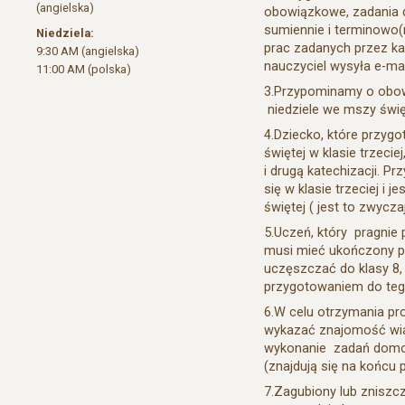
(angielska)
obowiązkowe, zadania
sumiennie i terminowo(
Niedziela:
prac zadanych przez ka
9:30 AM (angielska)
nauczyciel wysyła e-mai
11:00 AM (polska)
3.Przypominamy o obowi
niedziele we mszy święt
4.Dziecko, które przyg
świętej w klasie trzeci
i drugą katechizacji. P
się w klasie trzeciej i
świętej ( jest to zwycz
5.Uczeń, który pragnie
musi mieć ukończony pr
uczęszczać do klasy 8,
przygotowaniem do teg
6.W celu otrzymania pr
wykazać znajomość wia
wykonanie zadań domo
(znajdują się na końcu 
7.Zagubiony lub zniszc