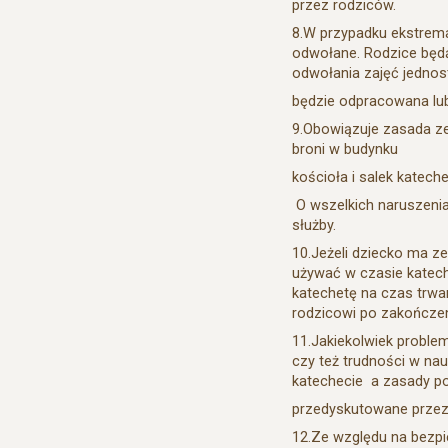
przez rodziców.
8.W przypadku ekstrema
odwołane. Rodzice będą
odwołania zajęć jednos
będzie odpracowana lu
9.Obowiązuje zasada zer
broni w budynku
kościoła i salek katech
O wszelkich naruszeni
służby.
10.Jeżeli dziecko ma z
używać w czasie katec
katechetę na czas trwa
rodzicowi po zakończen
11.Jakiekolwiek proble
czy też trudności w na
katechecie a zasady p
przedyskutowane przez 
12.Ze względu na bezpi