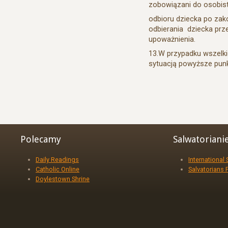
zobowiązani do osobis
odbioru dziecka po za
odbierania dziecka p
upoważnienia.
13.W przypadku wszelk
sytuacją powyższe pun
Polecamy
Salwatoriani
Daily Readings
International
Catholic Online
Salvatorians 
Doylestown Shrine