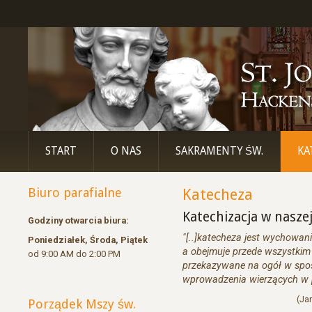
START
O NAS
SAKRAMENTY ŚW.
KA
Biuro parafialne
Katecheza
Katechizacja w naszej
Godziny otwarcia biura:
"[..]katecheza jest wychowani
Poniedziałek, Środa, Piątek
a obejmuje przede wszystkim 
od 9:00 AM do 2:00 PM
przekazywane na ogół w spos
wprowadzenia wierzących w pe
(Jan
Porządek Mszy św.