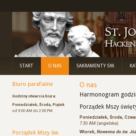
START
O NAS
SAKRAMENTY ŚW.
KA
Biuro parafialne
O nas
Harmonogram godzi
Godziny otwarcia biura:
Poniedziałek, Środa, Piątek
Porządek Mszy święt
od 9:00 AM do 2:00 PM
Poniedziałek, Środa, Czwa
7:30 AM (angielska)
Porządek Mszy św.
Wtorek,
Nowenna do św. Jó