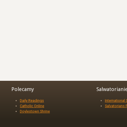
Polecamy
Salwatoriani
Daily Readings
International
Catholic Online
Salvatorians 
Doylestown Shrine