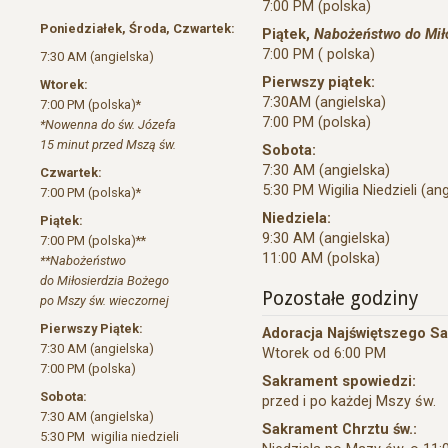
7:00 PM (polska)
Poniedziałek, Środa, Czwartek:
Piątek,
Nabożeństwo do Mił
7:00 PM ( polska)
7:30 AM (angielska)
Pierwszy piątek:
Wtorek:
7:30AM (angielska)
7:00 PM (polska)*
7:00 PM (polska)
*Nowenna do św. Józefa
15 minut przed Mszą św.
Sobota:
7:30 AM (angielska)
Czwartek:
5:30 PM Wigilia Niedzieli (an
7:00 PM (polska)*
Niedziela:
Piątek:
9:30 AM (angielska)
7:00 PM (polska)**
11:00 AM (polska)
**Nabożeństwo
do Miłosierdzia Bożego
Pozostałe godziny
po Mszy św. wieczornej
Pierwszy Piątek:
Adoracja Najświętszego S
7:30 AM (angielska)
Wtorek od 6:00 PM
7:00 PM (polska)
Sakrament spowiedzi:
Sobota:
przed i po każdej Mszy św.
7:30 AM (angielska)
Sakrament Chrztu św.:
5:30 PM wigilia niedzieli