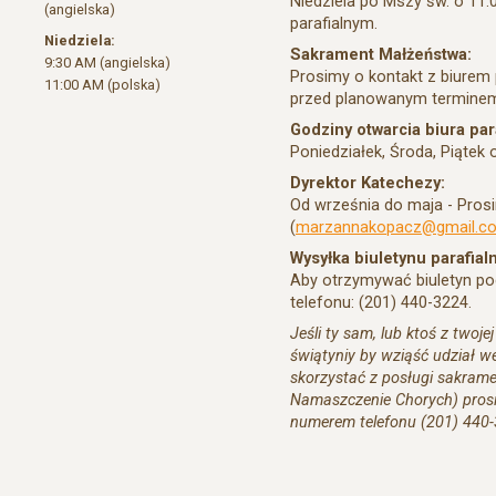
Niedziela po Mszy św. o 11:
(angielska)
parafialnym.
Niedziela:
Sakrament Małżeństwa:
9:30 AM (angielska)
Prosimy o kontakt z biurem 
11:00 AM (polska)
przed planowanym terminem
Godziny otwarcia biura par
Poniedziałek, Środa, Piątek
Dyrektor Katechezy:
Od września do maja - Pros
(
marzannakopacz@gmail.c
Wysyłka biuletynu parafial
Aby otrzymywać biuletyn po
telefonu: (201) 440-3224.
Jeśli ty sam, lub ktoś z twoje
świątyniy by wziąść udział w
skorzystać z posługi sakrame
Namaszczenie Chorych) prosi
numerem telefonu (201) 440-