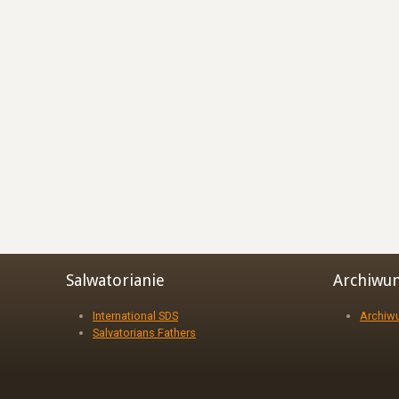
Salwatorianie
Archiwu
International SDS
Archiw
Salvatorians Fathers