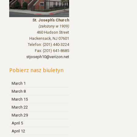
St. Joseph's Church
(założony w 1909)
460 Hudson Street
Hackensack
,
NJ 07601
Telefon: (201) 440-3224
Fax: (201) 641-8685
stjoseph10@verizon.net
Pobierz nasz biuletyn
March 1
March 8
March 15
March 22
March 29
April 5
April 12