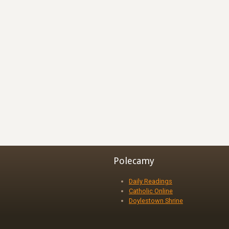
Polecamy
Daily Readings
Catholic Online
Doylestown Shrine