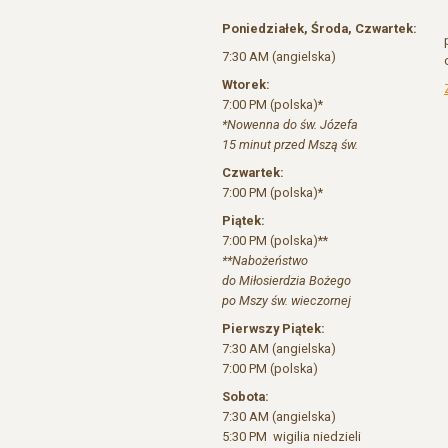
Poniedziałek, Środa, Czwartek:
7:30 AM (angielska)
Wtorek:
7:00 PM (polska)*
*Nowenna do św. Józefa
15 minut przed Mszą św.
Czwartek:
7:00 PM (polska)*
Piątek:
7:00 PM (polska)**
**Nabożeństwo
do Miłosierdzia Bożego
po Mszy św. wieczornej
Pierwszy Piątek:
7:30 AM (angielska)
7:00 PM (polska)
Sobota:
7:30 AM (angielska)
5:30 PM wigilia niedzieli