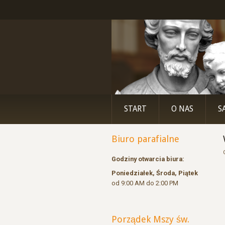
START
O NAS
S
Biuro parafialne
Godziny otwarcia biura:
Poniedziałek, Środa, Piątek
od 9:00 AM do 2:00 PM
Porządek Mszy św.