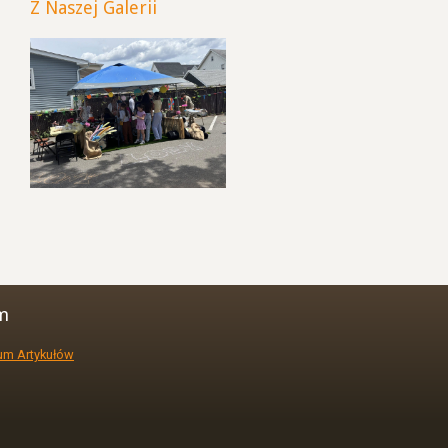
Z Naszej Galerii
m
um Artykułów