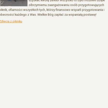
uzyskać kwotę $8900! Wszystko to było możliwe dzięki
olbrzymiemu zaangażowaniu osób przygotowujących
piknik, ofiarności wszystkich tych, którzy finansowo wsparli przygotowania i
obecności każdego z Was. Wielkie Bóg zapłać za wspaniałą postawę!
Zdjęcia z pikniku