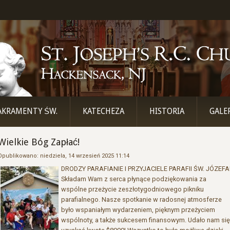
AKRAMENTY ŚW.
KATECHEZA
HISTORIA
GALE
Wielkie Bóg Zapłać!
Opublikowano: niedziela, 14 wrzesień 2025 11:14
DRODZY PARAFIANIE I PRZYJACIELE PARAFII ŚW. JÓZEFA
Składam Wam z serca płynące podziękowania za
wspólne przeżycie zeszłotygodniowego pikniku
parafialnego. Nasze spotkanie w radosnej atmosferze
było wspaniałym wydarzeniem, pięknym przeżyciem
wspólnoty, a także sukcesem finansowym. Udało nam się