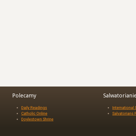
Polecamy
Salwatoriani
Daily Readings
International
Catholic Online
Salvatorians 
Doylestown Shrine