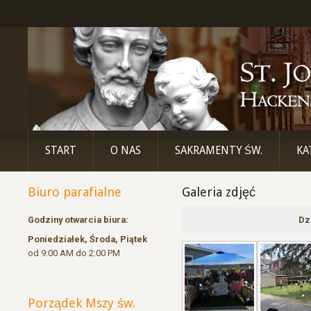
START
O NAS
SAKRAMENTY ŚW.
KA
Biuro parafialne
Galeria zdjęć
Godziny otwarcia biura:
Dz
Poniedziałek, Środa, Piątek
od 9:00 AM do 2:00 PM
Porządek Mszy św.