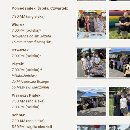
Poniedziałek, Środa, Czwartek:
7:30 AM (angielska)
Wtorek:
7:00 PM (polska)*
*Nowenna do św. Józefa
15 minut przed Mszą św.
Czwartek:
7:00 PM (polska)*
Piątek:
7:00 PM (polska)**
**Nabożeństwo
do Miłosierdzia Bożego
po Mszy św. wieczornej
Pierwszy Piątek:
7:30 AM (angielska)
7:00 PM (polska)
Sobota:
7:30 AM (angielska)
5:30 PM wigilia niedzieli