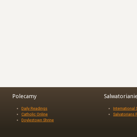
Polecamy
Salwatoriani
Daily Readings
International
Catholic Online
Salvatorians 
Doylestown Shrine