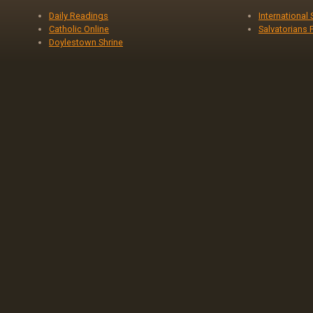
Daily Readings
International
Catholic Online
Salvatorians 
Doylestown Shrine