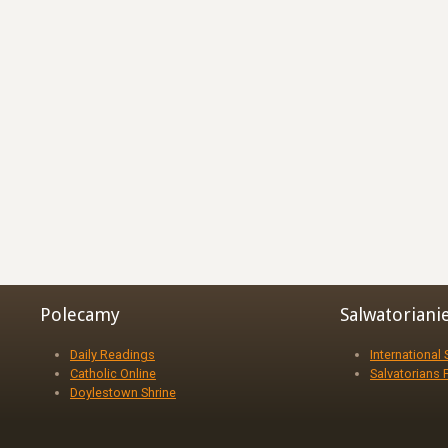
Polecamy
Salwatoriani
Daily Readings
International
Catholic Online
Salvatorians 
Doylestown Shrine