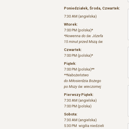
Poniedziałek, Środa, Czwartek:
7:30 AM (angielska)
Wtorek:
7:00 PM (polska)*
*Nowenna do św. Józefa
15 minut przed Mszą św.
Czwartek:
7:00 PM (polska)*
Piątek:
7:00 PM (polska)**
**Nabożeństwo
do Miłosierdzia Bożego
po Mszy św. wieczornej
Pierwszy Piątek:
7:30 AM (angielska)
7:00 PM (polska)
Sobota:
7:30 AM (angielska)
5:30 PM wigilia niedzieli