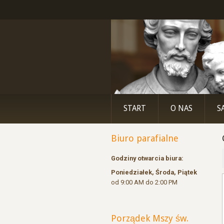
START
O NAS
S
Biuro parafialne
Godziny otwarcia biura:
Poniedziałek, Środa, Piątek
od 9:00 AM do 2:00 PM
Porządek Mszy św.