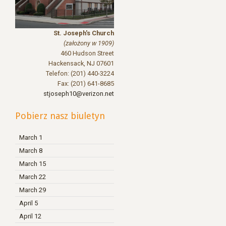
St. Joseph's Church
(założony w 1909)
460 Hudson Street
Hackensack
,
NJ 07601
Telefon: (201) 440-3224
Fax: (201) 641-8685
stjoseph10@verizon.net
Pobierz nasz biuletyn
March 1
March 8
March 15
March 22
March 29
April 5
April 12