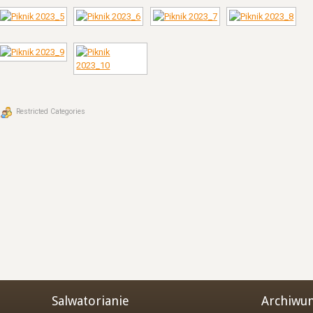
Restricted Categories
Salwatorianie
Archiwu