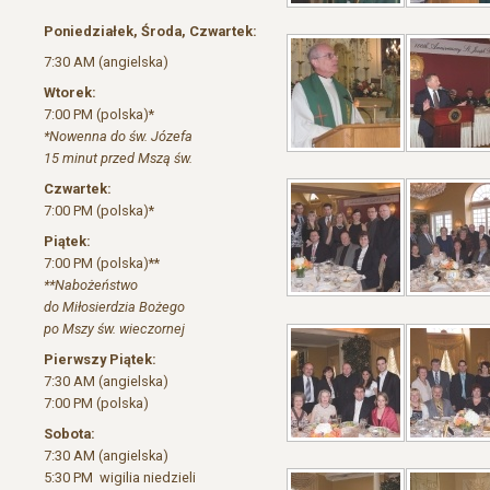
Poniedziałek, Środa, Czwartek:
7:30 AM (angielska)
Wtorek:
7:00 PM (polska)*
*Nowenna do św. Józefa
15 minut przed Mszą św.
Czwartek:
7:00 PM (polska)*
Piątek:
7:00 PM (polska)**
**Nabożeństwo
do Miłosierdzia Bożego
po Mszy św. wieczornej
Pierwszy Piątek:
7:30 AM (angielska)
7:00 PM (polska)
Sobota:
7:30 AM (angielska)
5:30 PM wigilia niedzieli