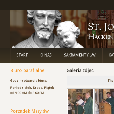
START
O NAS
SAKRAMENTY ŚW.
KA
Biuro parafialne
Galeria zdjęć
Godziny otwarcia biura:
The
Poniedziałek, Środa, Piątek
od 9:00 AM do 2:00 PM
Porządek Mszy św.