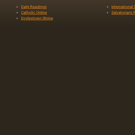
Daily Readings
International
Catholic Online
Salvatorians 
Doylestown Shrine