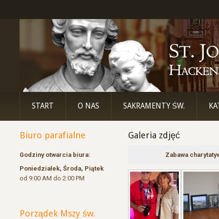
START
O NAS
SAKRAMENTY ŚW.
KA
Biuro parafialne
Galeria zdjęć
Godziny otwarcia biura:
Zabawa charytatyw
Poniedziałek, Środa, Piątek
od 9:00 AM do 2:00 PM
Porządek Mszy św.