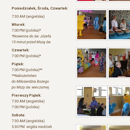
Poniedziałek, Środa, Czwartek:
7:30 AM (angielska)
Wtorek:
7:00 PM (polska)*
*Nowenna do św. Józefa
15 minut przed Mszą św.
Czwartek:
7:00 PM (polska)*
Piątek:
7:00 PM (polska)**
**Nabożeństwo
do Miłosierdzia Bożego
po Mszy św. wieczornej
Pierwszy Piątek:
7:30 AM (angielska)
7:00 PM (polska)
Sobota:
7:30 AM (angielska)
5:30 PM wigilia niedzieli